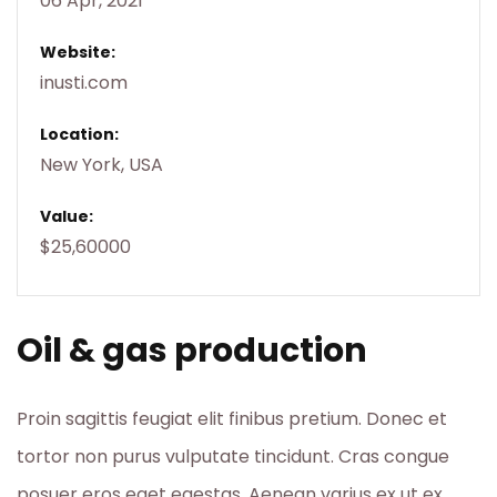
06 Apr, 2021
Website:
inusti.com
Location:
New York, USA
Value:
$25,60000
Oil & gas production
Proin sagittis feugiat elit finibus pretium. Donec et
tortor non purus vulputate tincidunt. Cras congue
posuer eros eget egestas. Aenean varius ex ut ex